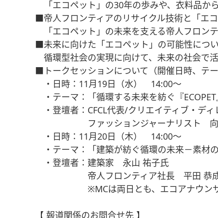
「エコペット」の30年の歩みや、衣料品か
■帝人フロンティアのリサイクル技術と「エ
「エコペット」の未来を支える帝人フロンテ
■未来に向けた「エコペット」の可能性につ
循環型社会の実現に向けて、未来の社会で活
■トークセッションについて（開催日時、テー
・日時：11月19日（水） 14:00～
・テーマ：「循環する未来を紡ぐ『ECOPE
・登壇者：CFCL代表/クリエイティブ・ディ
ファッションジャーナリスト 向 
・日時：11月20日（木） 14:00～
・テーマ：「建築が紡ぐ循環の未来－素材の
・登壇者：建築家 永山 祐子氏
帝人フロンティア社長 平田 恭
※MCは両日とも、エコアナウンサー 
【 報道関係のお問合せ先 】