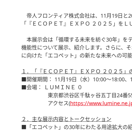
帝人フロンティア株式会社は、11月19日と
「『ＥＣＯＰＥＴ』ＥＸＰＯ ２０２５」をＬＵ
本展示会は「循環する未来を紡ぐ30年」を
機能性について展示、紹介します。さらに、そ
に向けた「エコペット」の新たな未来への可能
１．「『ＥＣＯＰＥＴ』ＥＸＰＯ ２０２５」
■開催期間： 11月19日（水）10:00～18:00、1
■会場： ＬＵＭＩＮＥ ０
東京都渋谷区千駄ヶ谷五丁目24番55号 NEWo
アクセス(
https://www.lumine.ne.j
２．主な展示内容とトークセッション
■「エコペット」の30年にわたる用途拡大の