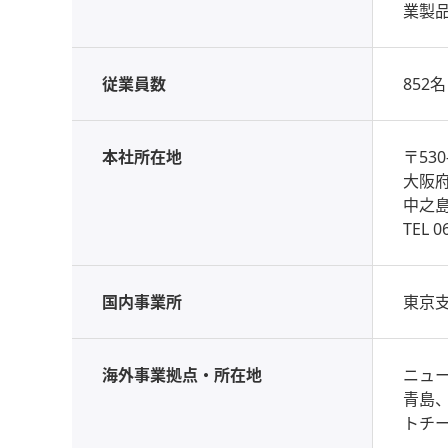
業製
従業員数
852
本社所在地
〒530
大阪府
中之
TEL 0
国内事業所
東京
海外事業拠点・所在地
ニュ
青島
トチ