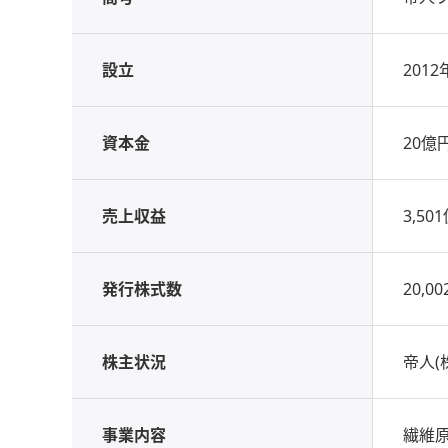
設立
201
資本金
20億
売上収益
3,5
発行株式数
20,00
株主状況
帝人(株
事業内容
繊維