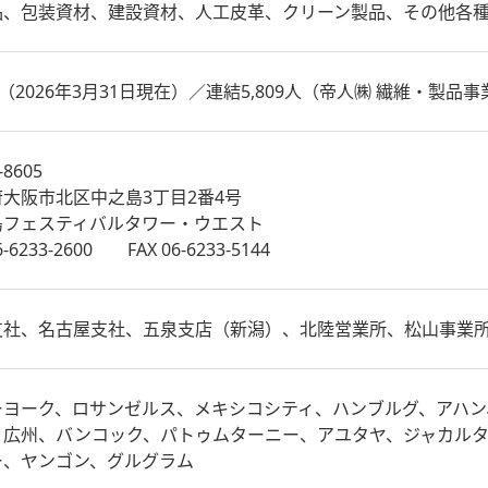
品、包装資材、建設資材、人工皮革、クリーン製品、その他各
名（2026年3月31日現在）／連結5,809人（帝人㈱ 繊維・製品事
-8605
大阪市北区中之島3丁目2番4号
島フェスティバルタワー・ウエスト
6-6233-2600 FAX 06-6233-5144
支社、名古屋支社、五泉支店（新潟）、北陸営業所、松山事業
ーヨーク、ロサンゼルス、メキシコシティ、ハンブルグ、アハン
、広州、バンコック、パトゥムターニー、アユタヤ、ジャカル
ー、ヤンゴン、グルグラム