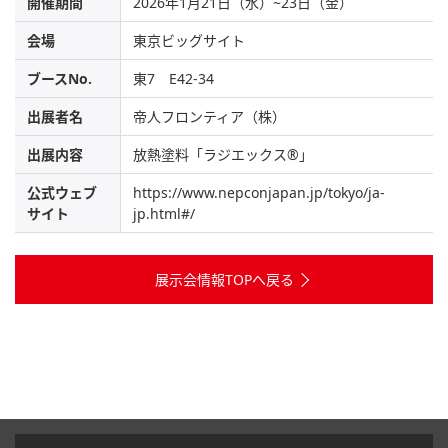
開催期間
2026年1月21日（水）~23日（金）
会場
東京ビッグサイト
ブースNo.
東7 E42-34
出展者名
帝人フロンティア（株）
出展内容
放熱塗料「ラジエックス®」
公式ウェブ
https://www.nepconjapan.jp/tokyo/ja-
サイト
jp.html#/
展示会情報TOPへ戻る