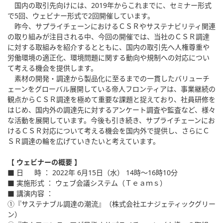
国内の取引先向けには、2019年からこれまでに、セミナー形式
で5回、ウェビナー形式で2回開催しています。
昨今、サプライチェーンにおけるＣＳＲやサステナビリティ関連
の取り組みが注目される中、今回の開催では、当社のＣＳＲ調達
に対する取組みを紹介するとともに、国内の取引先へ人権尊重や
労働環境の適正化、環境問題に関する動向や規制への対応につい
て考える機会を提供します。
素材の開発・調達から製品化に至るまでの一貫したバリューチ
ェーンをグローバル展開している帝人フロンティアは、事業継続の
観点からＣＳＲ調達を極めて重要な課題と捉えており、社員研修を
はじめ、国内外の調達先に対するアンケート調査や監査など、様々
な活動を展開しています。今後も引き続き、サプライチェーンにお
けるＣＳＲ対応について考える機会を国内外で提供し、さらにＣ
ＳＲ調達の輪を広げていきたいと考えています。
【 ウェビナーの概要 】
■ 日 時 ： 2022年 6月15日（水） 14時～16時10分
■ 実施形式 ： ウェブ会議システム（Ｔｅａｍｓ）
■ 講演内容 ：
①『サステナブル調達の潮流』（株式会社エナジェティックグリー
ン）