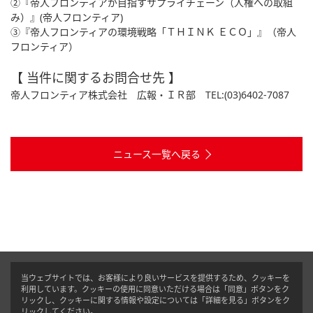
②『帝人フロンティアが目指すサプライチェーン（人権への取組
み）』(帝人フロンティア)
③『帝人フロンティアの環境戦略「ＴＨＩＮＫ ＥＣＯ」』（帝人
フロンティア）
【 当件に関するお問合せ先 】
帝人フロンティア株式会社 広報・ＩＲ部 TEL:(03)6402-7087
ニュース一覧へ戻る
当ウェブサイトでは、お客様により良いサービスを提供するため、クッキーを
利用しています。クッキーの使用に同意いただける場合は「同意」ボタンをク
リックし、クッキーに関する情報や設定については「詳細を見る」ボタンをク
リックしてください。