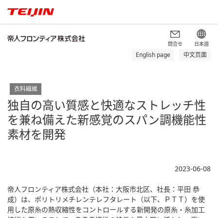
問合せ
日本語
English page
中文页面
衣料繊維
独自の高い質感と快適なストレッチ性
を兼ね備えた新感覚のスパン調機能性
素材を開発
2023-06-08
帝人フロンティア株式会社（本社：大阪市北区、社長：平田 恭
成）は、ポリトリメチレンテレフタレート（以下、ＰＴＴ）を使
用した原糸の熱収縮性をコントロールする新開発の原糸・糸加工