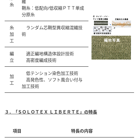
維
糸
鞘糸：低配向/低収縮ＰＴＴ単成
分原糸
糸
ランダム芯鞘型異収縮混繊技
加
術
工
編
適正編地構造体設計技術
立
高密度編成技術
低テンション染色加工技術
加
高発色性、ソフト風合い付与
工
加工技術
３．「ＳＯＬＯＴＥＸ ＬＩＢＥＲＴＥ」の特長
項目
特長の内容