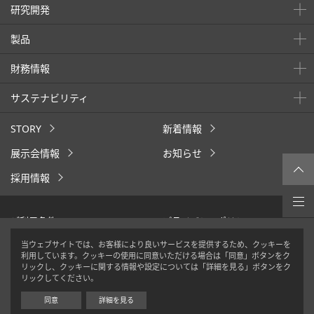
研究開発
製品
財務情報
サステナビリティ
STORY
新着情報
展示会情報
お知らせ
採用情報
ご利用条件
プライバシーポリシー
クッキーポリシー
ウェブアクセシビリティ
当ウェブサイトでは、お客様により良いサービスを提供するため、クッキーを
利用しています。クッキーの使用に同意いただける場合は「同意」ボタンをク
ソーシャルメディアポリシー
リックし、クッキーに関する情報や設定については「詳細を見る」ボタンをク
リックしてください。
Copyright © TEIJIN FRONTIER CO., LTD. All Rights Reserved.
サイトマップ
お問い合わせ
日本語
同意
詳細を見る