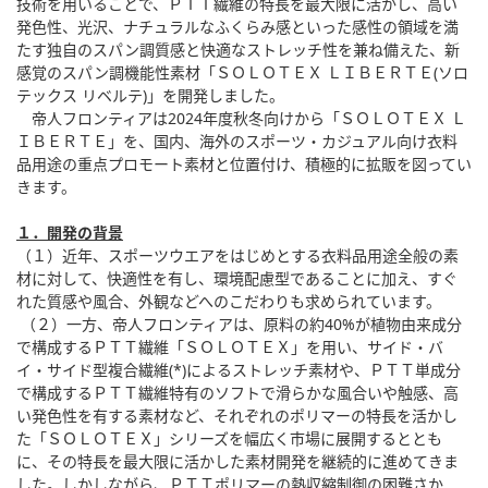
技術を用いることで、ＰＴＴ繊維の特長を最大限に活かし、高い
発色性、光沢、ナチュラルなふくらみ感といった感性の領域を満
たす独自のスパン調質感と快適なストレッチ性を兼ね備えた、新
感覚のスパン調機能性素材「ＳＯＬＯＴＥＸ ＬＩＢＥＲＴＥ(ソロ
テックス リベルテ)」を開発しました。
帝人フロンティアは2024年度秋冬向けから「ＳＯＬＯＴＥＸ Ｌ
ＩＢＥＲＴＥ」を、国内、海外のスポーツ・カジュアル向け衣料
品用途の重点プロモート素材と位置付け、積極的に拡販を図ってい
きます。
１．開発の背景
（１）近年、スポーツウエアをはじめとする衣料品用途全般の素
材に対して、快適性を有し、環境配慮型であることに加え、すぐ
れた質感や風合、外観などへのこだわりも求められています。
（２）一方、帝人フロンティアは、原料の約40%が植物由来成分
で構成するＰＴＴ繊維「ＳＯＬＯＴＥＸ」を用い、サイド・バ
イ・サイド型複合繊維(*)によるストレッチ素材や、ＰＴＴ単成分
で構成するＰＴＴ繊維特有のソフトで滑らかな風合いや触感、高
い発色性を有する素材など、それぞれのポリマーの特長を活かし
た「ＳＯＬＯＴＥＸ」シリーズを幅広く市場に展開するととも
に、その特長を最大限に活かした素材開発を継続的に進めてきま
した。しかしながら、ＰＴＴポリマーの熱収縮制御の困難さか