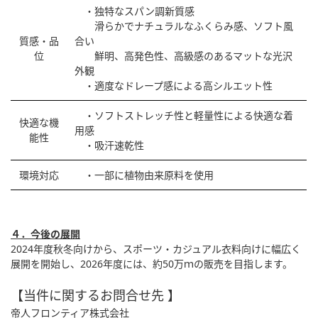
・独特なスパン調新質感
滑らかでナチュラルなふくらみ感、ソフト風
質感・品
合い
位
鮮明、高発色性、高級感のあるマットな光沢
外観
・適度なドレープ感による高シルエット性
・ソフトストレッチ性と軽量性による快適な着
快適な機
用感
能性
・吸汗速乾性
環境対応
・一部に植物由来原料を使用
４．今後の展開
2024年度秋冬向けから、スポーツ・カジュアル衣料向けに幅広く
展開を開始し、2026年度には、約50万ｍの販売を目指します。
【当件に関するお問合せ先 】
帝人フロンティア株式会社