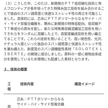
（３）こうした中、このたび、新開発のＰＴＴ低収縮化技術と帝
人フロンティアが長年培ってきた特殊糸加工技術を組み合わせるこ
とで独自のスパン調質感と快適なストレッチ性の両立を可能とし
ました。具体的には、芯糸にＰＴＴポリマーからなるサイド・バ
イ・サイド型複合繊維を、鞘糸に新開発の特殊低配向、低収縮Ｐ
ＴＴ単成分の原糸を配し、新たな特殊異収縮混繊加工技術を用い
てそれらをランダムに混繊した上で、高密度編成技術を用い編立
てることです。これらの技術を用いることで、高い発色性、光沢、
ナチュラル感といった独自のスパン調質感と快適なストレッチ性
を兼ね備えた、新感覚のスパン調機能性素材「ＳＯＬＯＴＥＸ Ｌ
ＩＢＥＲＴＥ」の開発に成功しました。原料の一部に植物由来成
分を使用しているため環境にも配慮した素材となります。
２．技術の概要
工
技術内容
構造イメージ
程
芯糸：ＰＴＴポリマーからなる
サイド・バイ・サイド型複合繊
原