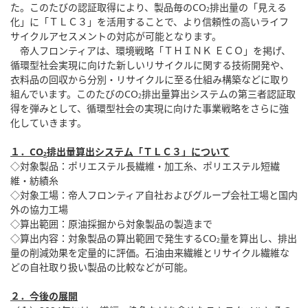
た。このたびの認証取得により、製品毎のCO
排出量の「見える
2
化」に「ＴＬＣ３」を活用することで、より信頼性の高いライフ
サイクルアセスメントの対応が可能となります。
帝人フロンティアは、環境戦略「ＴＨＩＮＫ ＥＣＯ」を掲げ、
循環型社会実現に向けた新しいリサイクルに関する技術開発や、
衣料品の回収から分別・リサイクルに至る仕組み構築などに取り
組んでいます。このたびのCO
排出量算出システムの第三者認証取
2
得を弾みとして、循環型社会の実現に向けた事業戦略をさらに強
化していきます。
１．CO
排出量算出システム「ＴＬＣ３」について
2
◇対象製品：ポリエステル長繊維・加工糸、ポリエステル短繊
維・紡績糸
◇対象工場：帝人フロンティア自社およびグループ会社工場と国内
外の協力工場
◇算出範囲：原油採掘から対象製品の製造まで
◇算出内容：対象製品の算出範囲で発生するCO
量を算出し、排出
2
量の削減効果を定量的に評価。石油由来繊維とリサイクル繊維な
どの自社取り扱い製品の比較などが可能。
２．今後の展開