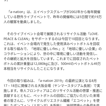
「a-nation」は、エイベックスグループが2002年から毎年開催
している野外ライブイベントで、昨年の開催時には5日間で約19万
人の観客を動員しました。
そのライブイベント会場で展開されるリサイクル活動「LOVE.
PEACE & CLEAN」をサポートするのは今回で10回目となります。
これは、イベント会場内で発生した使用済みペットボトルを回収
する取り組みで、「地球に優しいfes.」と「地球に優しい企業」の
コラボレーションにより、世の中に環境に優しい活動を発信し、
その継続と拡大を目指しています。これまでに回収されたペット
ボトルの累計重量は12,080kgに及び、500mlのペットボトル49万
本相当をリサイクルしたことになります。
今回の取り組みは、「a-nation 2019」の最終公演となる8月
17・18日に開催される大阪会場（ヤンマースタジアム長居）で実
施します。帝人フロンティアはこのリサイクル活動の啓蒙・推進に
貢献するとともに、ペットボトルの回収にご協力いただいた来場
者の皆さんに、リサイクルポリエステル繊維「エコペット」を使
用したボンフィン（ミサンガ）を配布し、地球環境への負荷を低