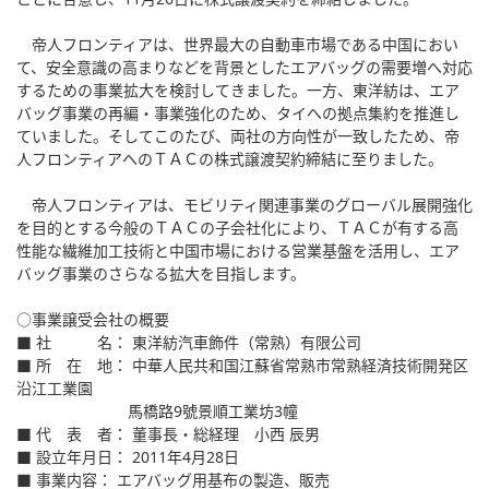
帝人フロンティアは、世界最大の自動車市場である中国におい
て、安全意識の高まりなどを背景としたエアバッグの需要増へ対応
するための事業拡大を検討してきました。一方、東洋紡は、エア
バッグ事業の再編・事業強化のため、タイへの拠点集約を推進し
ていました。そしてこのたび、両社の方向性が一致したため、帝
人フロンティアへのＴＡＣの株式譲渡契約締結に至りました。
帝人フロンティアは、モビリティ関連事業のグローバル展開強化
を目的とする今般のＴＡＣの子会社化により、ＴＡＣが有する高
性能な繊維加工技術と中国市場における営業基盤を活用し、エア
バッグ事業のさらなる拡大を目指します。
○事業譲受会社の概要
■ 社 名： 東洋紡汽車飾件（常熟）有限公司
■ 所 在 地： 中華人民共和国江蘇省常熟市常熟経済技術開発区
沿江工業園
馬橋路9號景順工業坊3幢
■ 代 表 者： 董事長・総経理 小西 辰男
■ 設立年月日： 2011年4月28日
■ 事業内容： エアバッグ用基布の製造、販売