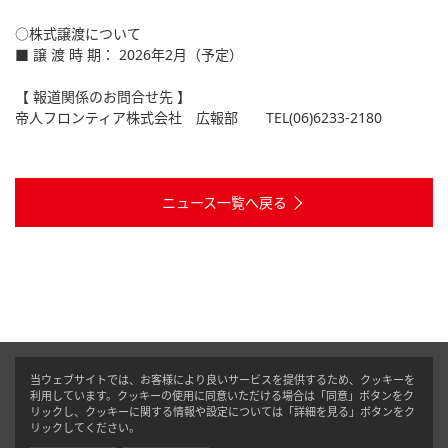
○株式譲渡について
■ 譲 渡 時 期： 2026年2月（予定）
【 報道関係のお問合せ先 】
帝人フロンティア株式会社 広報部 TEL(06)6233-2180
ニュース一覧へ戻る
当ウェブサイトでは、お客様により良いサービスを提供するため、クッキーを
利用しています。クッキーの使用に同意いただける場合は「同意」ボタンをク
リックし、クッキーに関する情報や設定については「詳細を見る」ボタンをク
リックしてください。