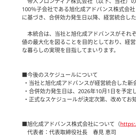
帝人フロンティア株式会社（以下、当社）の
100％子会社である旭化成アドバンス株式会社
に基づき、合併効力発生日以降、経営統合し
本統合は、当社と旭化成アドバンスがそれぞ
値の最大化を図ることを目的としており、経営
な暮らしの実現を目指してまいります。
■今後のスケジュールについて
 ・当社と旭化成アドバンスが経営統合した新
 ・合併効力発生日は、2026年10月1日を予
 ・正式なスケジュールが決定次第、改めてお
■旭化成アドバンス株式会社について（
https
代表者：代表取締役社長 春見 恵司