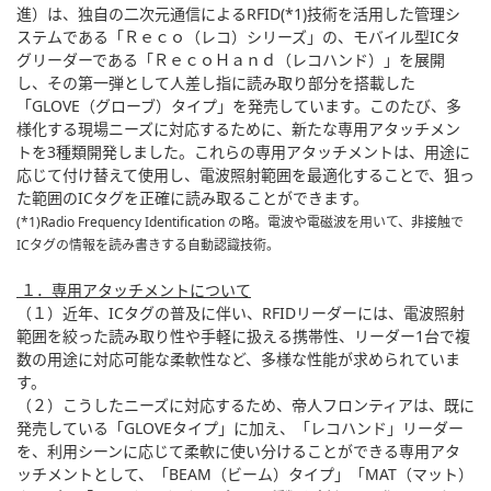
進）は、独自の二次元通信によるRFID(*1)技術を活用した管理シ
ステムである「Ｒｅｃｏ（レコ）シリーズ」の、モバイル型ICタ
グリーダーである「ＲｅｃｏＨａｎｄ（レコハンド）」を展開
し、その第一弾として人差し指に読み取り部分を搭載した
「GLOVE（グローブ）タイプ」を発売しています。このたび、多
様化する現場ニーズに対応するために、新たな専用アタッチメン
トを3種類開発しました。これらの専用アタッチメントは、用途に
応じて付け替えて使用し、電波照射範囲を最適化することで、狙っ
た範囲のICタグを正確に読み取ることができます。
(*1)Radio Frequency Identification の略。電波や電磁波を用いて、非接触で
ICタグの情報を読み書きする自動認識技術。
１．専用アタッチメントについて
（１）近年、ICタグの普及に伴い、RFIDリーダーには、電波照射
範囲を絞った読み取り性や手軽に扱える携帯性、リーダー1台で複
数の用途に対応可能な柔軟性など、多様な性能が求められていま
す。
（２）こうしたニーズに対応するため、帝人フロンティアは、既に
発売している「GLOVEタイプ」に加え、「レコハンド」リーダー
を、利用シーンに応じて柔軟に使い分けることができる専用アタ
ッチメントとして、「BEAM（ビーム）タイプ」「MAT（マット）