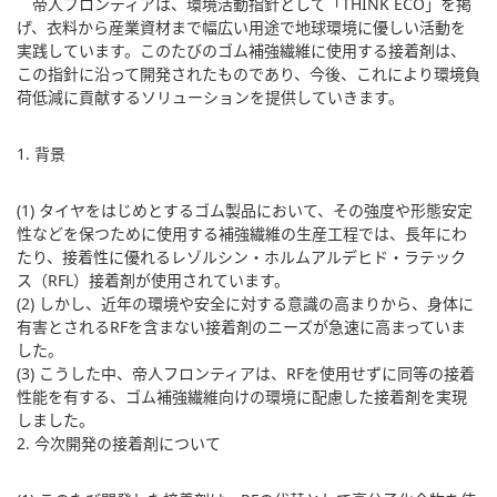
帝人フロンティアは、環境活動指針として「THINK ECO」を掲
げ、衣料から産業資材まで幅広い用途で地球環境に優しい活動を
実践しています。このたびのゴム補強繊維に使用する接着剤は、
この指針に沿って開発されたものであり、今後、これにより環境負
荷低減に貢献するソリューションを提供していきます。
1. 背景
(1) タイヤをはじめとするゴム製品において、その強度や形態安定
性などを保つために使用する補強繊維の生産工程では、長年にわ
たり、接着性に優れるレゾルシン・ホルムアルデヒド・ラテック
ス（RFL）接着剤が使用されています。
(2) しかし、近年の環境や安全に対する意識の高まりから、身体に
有害とされるRFを含まない接着剤のニーズが急速に高まっていま
した。
(3) こうした中、帝人フロンティアは、RFを使用せずに同等の接着
性能を有する、ゴム補強繊維向けの環境に配慮した接着剤を実現
しました。
2. 今次開発の接着剤について