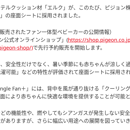
ルクッション材「エルク」が、このたび、ピジョン株式
ラス）」の座面シートに採用されました。
日本で販売されたファン一体型ベビーカーの公開情報）
ジョン公式オンラインショップ」(
https://shop.pigeon.co.jp
pigeon-shop/)
で先行予約販売を開始します。
＋」は、安全性だけでなく、暑い季節にも赤ちゃんが涼し
洗濯可能」などの特性が評価されて座面シートに採用さ
gle Fan＋」には、背中を風が通り抜ける「クーリ
座面により赤ちゃんに快適な環境を提供することが可能
どの機能性や、燃やしてもシアンガスが発生しない安全
績がありますが、さらに幅広い用途への展開を図ってい