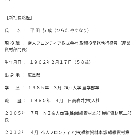
【新社長略歴】
氏 名 平 田 恭 成（ひらた やすなり）
現 役 職 ： 帝人フロンティア株式会社 取締役常務執行役員（産業
資材部門長）
生年月日 ： １９６２年２月１７日（５８歳）
出 身 地 ： 広島県
学 歴 ： １９８５年 ３月 神戸大学 農学部卒
職 歴 ： １９８５年 ４月 日商岩井(株)入社
２００５年 ７月 ＮＩ帝人商事(株)繊維資材本部 繊維資材第二部
長
２０１３年 ４月 帝人フロンティア(株)繊維資材本部 繊維資材第