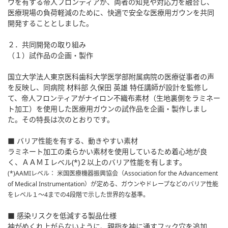
ウを有する帝人フロンティアが、両者の知見や対応力を融合し、
医療現場の負荷軽減のために、快適で安全な医療用ガウンを共同
開発することとしました。
２．共同開発の取り組み
（１）試作品の企画・製作
国立大学法人東京医科歯科大学医学部附属病院の医療従事者の声
を反映し、同病院 材料部 久保田 英雄 特任講師が設計を監修し
て、帝人フロンティアがナイロン不織布素材（生地裏側をラミネー
ト加工）を使用した医療用ガウンの試作品を企画・製作しまし
た。その特長は次のとおりです。
■ バリア性能を有する、動きやすい素材
ラミネート加工の柔らかい素材を使用しているため着心地が良
く、ＡＡＭＩレベル(*)２以上のバリア性能を有します。
(*)AAMIレベル： 米国医療機器振興協会（Association for the Advancement
of Medical Instrumentation）が定める、ガウンやドレープなどのバリア性能
をレベル１～4までの4段階で示した世界的な基準。
■ 感染リスクを低減する製品仕様
袖がめくれ上がらないように、親指を袖に通すフック穴を追加