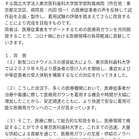
する国立大学法人東京医科歯科大学医学部附属病院（所在地：東
京都文京区、病院長：内田 信一）の医療従事者の声を反映して試
作品を企画・製作し、着用試験の評価を踏まえてさらに改良する
ことにより完成を目指すものです。
両者は、医療従事者をサポートするための医療用ガウンを共同開
発することで、コロナ禍における医療現場の負荷軽減に貢献して
いきます。
１．背 景
（１）新型コロナウイルスの感染拡大により、東京医科歯科大学
では２０２０年４月より感染者の受け入れを開始し、重症および
中等症患者の受入体制を構築するなどの対応を行ってきました。
（２）こうした状況下、多くの医療機関において、医療従事者が
治療や看護に際して医療用ガウンを着用する機会や時間が大幅に
増加したことから、安定調達とともに、より快適で安全に着用可
能な医療用ガウンへのニーズが高まっています。
（３）そこで、医療に関して総合的な知見を有し、医療現場で検
証することができる東京医科歯科大学と、これまでの迅速、大量
な供給による貢献を通じて、医療用ガウンの生産・供給のノウハ