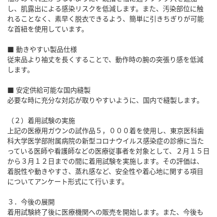
し、肌露出による感染リスクを低減します。また、汚染部位に触
れることなく、素早く脱衣できるよう、簡単に引きちぎりが可能
な首紐を使用しています。
■ 動きやすい製品仕様
従来品より袖丈を長くすることで、動作時の腕の突張り感を低減
します。
■ 安定供給可能な国内縫製
必要な時に充分な対応が取りやすいように、国内で縫製します。
（２）着用試験の実施
上記の医療用ガウンの試作品５，０００着を使用し、東京医科歯
科大学医学部附属病院の新型コロナウイルス感染症の診療に当た
っている医師や看護師などの医療従事者を対象として、２月１５日
から３月１２日までの間に着用試験を実施します。その評価は、
着脱性や動きやすさ、蒸れ感など、安全性や着心地に関する項目
についてアンケート形式にて行います。
３．今後の展開
着用試験終了後に医療機関への販売を開始します。また、今後も