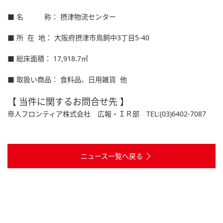
■ 名 称： 摂津物流センター
■ 所 在 地： 大阪府摂津市鳥飼中3丁目5-40
■ 総床面積： 17,918.7㎡
■ 取扱い商品： 食料品、日用雑貨 他
【 当件に関するお問合せ先 】
帝人フロンティア株式会社 広報・ＩＲ部 TEL:(03)6402-7087
ニュース一覧へ戻る