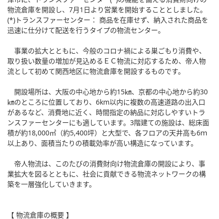
物流倉庫を開設し、7月1日より営業を開始することとしました。
(*)トランスファーセンター： 商品を在庫せず、納入された商品を
迅速に仕分けて配送を行うタイプの物流センター。
事業の拡大とともに、今般のコロナ禍による巣ごもり消費や、
取り扱い数量の増加が見込めるＥＣ物流に対応するため、帝人物
流として初めて関西地区に物流倉庫を開設するものです。
開設場所は、大阪の中心地から約15㎞、京都の中心地から約30
㎞のところに位置しており、6km以内に複数の高速道路の出入口
があるなど、消費地に近く、時間指定の納品に対応しやすいトラ
ンスファーセンターにも適しています。3階建ての施設は、総床面
積が約18,000㎡（約5,400坪）と大型で、各フロアの天井高も6ｍ
以上あり、面積当たりの積載効率が高い構造になっています。
帝人物流は、このたびの消費財向け物流倉庫の開設により、事
業拡大を図るとともに、社会に貢献できる物流ネットワークの構
築を一層強化していきます。
【 物流倉庫の概要 】