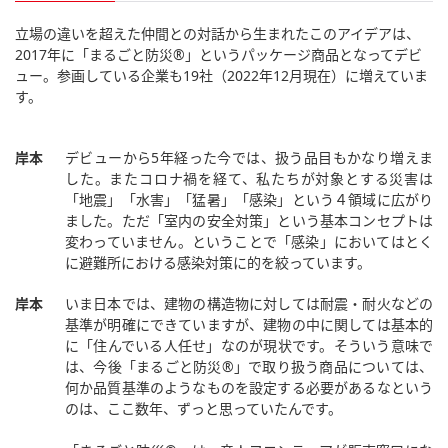
立場の違いを超えた仲間との対話から生まれたこのアイデアは、
2017年に「まるごと防災®︎」というパッケージ商品となってデビ
ュー。参画している企業も19社（2022年12月現在）に増えていま
す。
岸本
デビューから5年経った今では、扱う品目もかなり増えま
した。またコロナ禍を経て、私たちが対象とする災害は
「地震」「水害」「猛暑」「感染」という４領域に広がり
ました。ただ「室内の安全対策」という基本コンセプトは
変わっていません。ということで「感染」においてはとく
に避難所における感染対策に的を絞っています。
岸本
いま日本では、建物の構造物に対しては耐震・耐火などの
基準が明確にできていますが、建物の中に関しては基本的
に「住んでいる人任せ」なのが現状です。そういう意味で
は、今後「まるごと防災®」で取り扱う商品については、
何か品質基準のようなものを設定する必要があるなという
のは、ここ数年、ずっと思っていたんです。