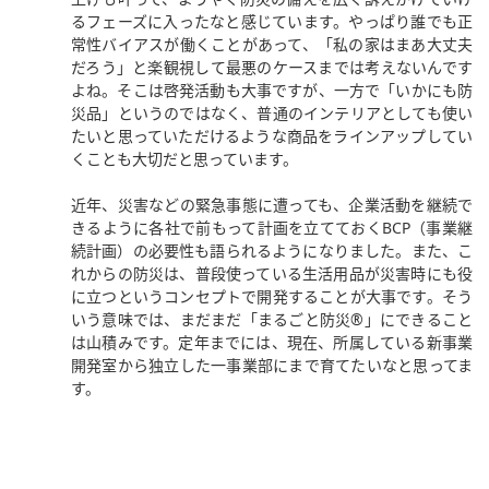
るフェーズに入ったなと感じています。やっぱり誰でも正
常性バイアスが働くことがあって、「私の家はまあ大丈夫
だろう」と楽観視して最悪のケースまでは考えないんです
よね。そこは啓発活動も大事ですが、一方で「いかにも防
災品」というのではなく、普通のインテリアとしても使い
たいと思っていただけるような商品をラインアップしてい
くことも大切だと思っています。
近年、災害などの緊急事態に遭っても、企業活動を継続で
きるように各社で前もって計画を立てておくBCP（事業継
続計画）の必要性も語られるようになりました。また、こ
れからの防災は、普段使っている生活用品が災害時にも役
に立つというコンセプトで開発することが大事です。そう
いう意味では、まだまだ「まるごと防災®」にできること
は山積みです。定年までには、現在、所属している新事業
開発室から独立した一事業部にまで育てたいなと思ってま
す。