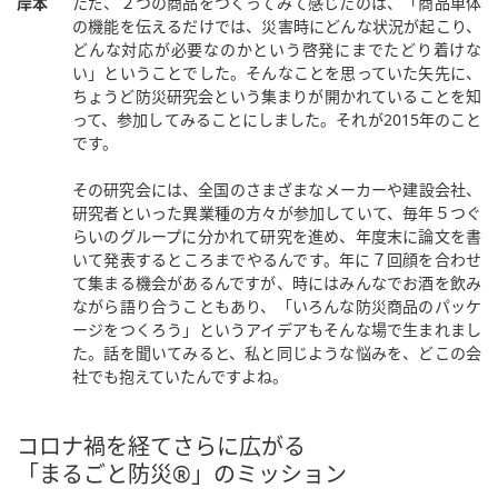
岸本
ただ、２つの商品をつくってみて感じたのは、「商品単体
の機能を伝えるだけでは、災害時にどんな状況が起こり、
どんな対応が必要なのかという啓発にまでたどり着けな
い」ということでした。そんなことを思っていた矢先に、
ちょうど防災研究会という集まりが開かれていることを知
って、参加してみることにしました。それが2015年のこと
です。
その研究会には、全国のさまざまなメーカーや建設会社、
研究者といった異業種の方々が参加していて、毎年５つぐ
らいのグループに分かれて研究を進め、年度末に論文を書
いて発表するところまでやるんです。年に７回顔を合わせ
て集まる機会があるんですが、時にはみんなでお酒を飲み
ながら語り合うこともあり、「いろんな防災商品のパッケ
ージをつくろう」というアイデアもそんな場で生まれまし
た。話を聞いてみると、私と同じような悩みを、どこの会
社でも抱えていたんですよね。
コロナ禍を経てさらに広がる
「まるごと防災®︎」のミッション