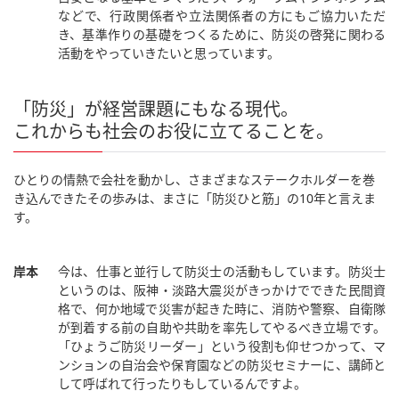
などで、行政関係者や立法関係者の方にもご協力いただ
き、基準作りの基礎をつくるために、防災の啓発に関わる
活動をやっていきたいと思っています。
「防災」が経営課題にもなる現代。
これからも社会のお役に立てることを。
ひとりの情熱で会社を動かし、さまざまなステークホルダーを巻
き込んできたその歩みは、まさに「防災ひと筋」の10年と言えま
す。
岸本
今は、仕事と並行して防災士の活動もしています。防災士
というのは、阪神・淡路大震災がきっかけでできた民間資
格で、何か地域で災害が起きた時に、消防や警察、自衛隊
が到着する前の自助や共助を率先してやるべき立場です。
「ひょうご防災リーダー」という役割も仰せつかって、マ
ンションの自治会や保育園などの防災セミナーに、講師と
して呼ばれて行ったりもしているんですよ。