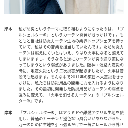
岸本
私が防災というテーマに取り組むようになったのは、「プ
ルシェルター®︎」というカーテン開発がきっかけです。も
ともと当社は防炎カーテン生地の業界トップシェアを持っ
ていて、私はその営業を担当していたんです。ただ防炎カ
ーテンは燃えにくいとはいえ、やはり火事になると燃えて
しまいますし、そうなると逆にカーテンが炎の通り道にな
ってしまうという弱点がありました。阪神・淡路大震災の
時に、地震火災という二次災害が起きましたが、火事は普
段でも起きます。そんな中で2011年の東日本大震災をきっ
かけに、私たちは防災用品の開発に力を入れるようになり
ました。その最初に開発した防災用品がカーテンの弱点を
強みに変えて、「火事を消せるカーテン」の「プルシェル
ター®︎」です。
岸本
「プルシェルター®︎」はアラミドや難燃アクリル生地を使
用し、普通のカーテンと遜色ない風合いがありながらも、
万一のために生地を引っ張るだけで一気にレールから外せ