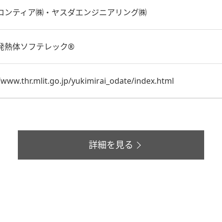
ロンティア㈱・ヤスダエンジニアリング㈱
発熱体ソフテレック®
/www.thr.mlit.go.jp/yukimirai_odate/index.html
詳細を見る