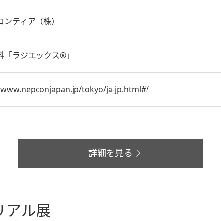
ロンティア（株）
料「ラジエックス®」
//www.nepconjapan.jp/tokyo/ja-jp.html#/
詳細を見る
リアル展