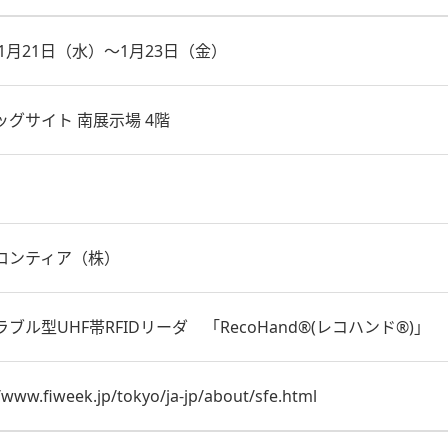
年1月21日（水）～1月23日（金）
ッグサイト 南展示場 4階
ロンティア（株）
ブル型UHF帯RFIDリーダ 「RecoHand®(レコハンド®)」
/www.fiweek.jp/tokyo/ja-jp/about/sfe.html