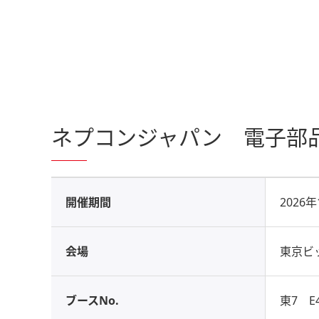
ネプコンジャパン 電子部品
開催期間
2026
会場
東京ビ
ブースNo.
東7 E4