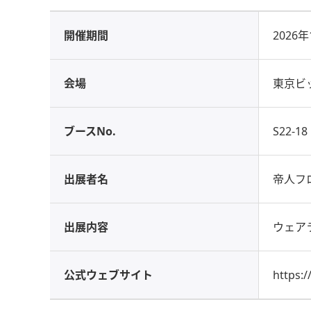
開催期間
2026
会場
東京ビ
ブースNo.
S22-18
出展者名
帝人フ
出展内容
ウェアラ
公式ウェブサイト
https:/