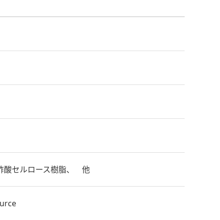
/酢酸セルロース樹脂、 他
ource