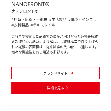
NANOFRONT®
ナノフロント®
#原糸・原綿・不織布
#生活製品
#環境・インフラ
#衣料製品
#テキスタイル
これまで安定した品質での量産が困難だった超極細繊維
を新海島複合紡糸により解決。長繊維構造で織り上げら
れた繊維の表面積は、従来繊維の数10倍にも達します。
様々な機能性を有し用途も多彩です。
ブランドサイト
詳細を見る