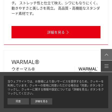
チ。 ストレッチ性と仕立て映え、シワにもなりにくく、
動きやすさと美しさを両立。 高品質・高機能なスタンダ
ード素材です。
詳細を見る
WARMAL®
ウオーマル®
#原糸・原綿・不織布
当ウェブサイトでは、お客様により良いサービスを提供するため、クッキーを
利用しています。クッキーの使用に同意いただける場合は「同意」ボタンをク
リックし、クッキーに関する情報や設定については「詳細を見る」ボタンをク
「珪酸ジルコニウム系セラミック」を繊維外層部に練り
リックしてください。
込んだ保温性のある中綿素材です。体から放出される遠
同意
詳細を見る
赤外線を素早く吸収し再放出するため、暖かさが体を包
み込みます。