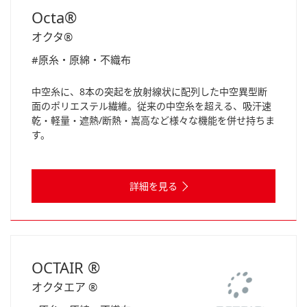
Octa®
オクタ®
#原糸・原綿・不織布
中空糸に、8本の突起を放射線状に配列した中空異型断
面のポリエステル繊維。従来の中空糸を超える、吸汗速
乾・軽量・遮熱/断熱・嵩高など様々な機能を併せ持ちま
す。
詳細を見る
OCTAIR ®
オクタエア ®