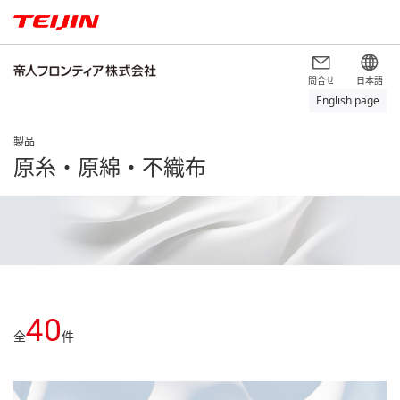
問合せ
日本語
English page
製品
原糸・原綿・不織布
40
全
件