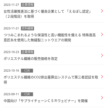
2023-11-27
企業情報
女性活躍推進法に基づく優良企業として 「えるぼし認定」
（２段階目）を取得
2023-11-21
衣料繊維
つつみこまれるような保温性と高い機能性を備える 特殊嵩高
意匠糸を使用した無縫製ニットウエアの開発
2023-10-23
企業情報
ポリエステル繊維の販売価格を改定
2023-10-16
CSR
ポリエステル繊維のCO2排出量算出システムで第三者認証を取
得
2023-09-11
CSR
中国向け「サプライチェーンＣＳＲウェビナー」を開催