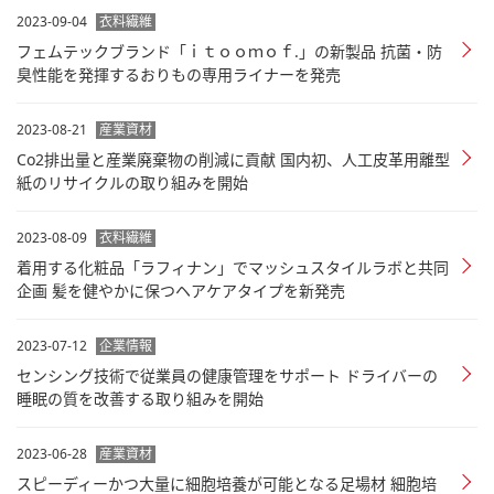
2023-09-04
衣料繊維
フェムテックブランド「ｉｔｏｏｍｏｆ.」の新製品 抗菌・防
臭性能を発揮するおりもの専用ライナーを発売
2023-08-21
産業資材
Co2排出量と産業廃棄物の削減に貢献 国内初、人工皮革用離型
紙のリサイクルの取り組みを開始
2023-08-09
衣料繊維
着用する化粧品「ラフィナン」でマッシュスタイルラボと共同
企画 髪を健やかに保つヘアケアタイプを新発売
2023-07-12
企業情報
センシング技術で従業員の健康管理をサポート ドライバーの
睡眠の質を改善する取り組みを開始
2023-06-28
産業資材
スピーディーかつ大量に細胞培養が可能となる足場材 細胞培