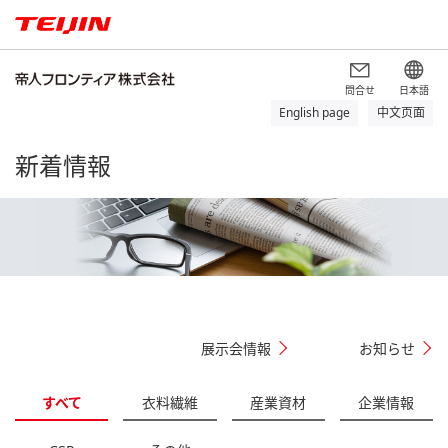
問合せ
日本語
English page
中文页面
新着情報
展示会情報
お知らせ
すべて
衣料繊維
産業資材
企業情報