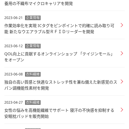
養用の不織布マイクロキャリアを開発
2023-06-21
企業情報
作業効率化を実現 ICタグをピンポイントで的確に読み取り可
能 新たなウエアラブル型ＲＦＩＤリーダーを開発
2023-06-12
企業情報
QOL向上に貢献するオンラインショップ 「テイジンモール」
をオープン
2023-06-08
衣料繊維
独自の高い質感と快適なストレッチ性を兼ね備えた新感覚のス
パン調機能性素材を開発
2023-04-27
衣料繊維
女性の悩みを高機能繊維でサポート 寝汗の不快感を抑制する
安眠枕パッドを販売開始