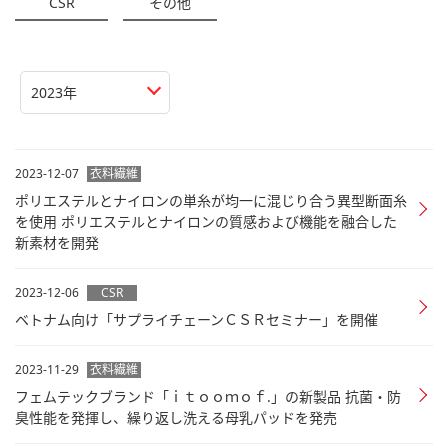
CSR
その他
2023年
2023-12-07
衣料繊維
ポリエステルとナイロンの単糸が均一に混じり合う異型断面糸
を使用 ポリエステルとナイロンの質感および機能を融合した
新素材を開発
2023-12-06
CSR
ベトナム向け「サプライチェーンＣＳＲセミナー」を開催
2023-11-29
衣料繊維
フェムテックブランド「ｉｔｏｏｍｏｆ.」の新製品 抗菌・防
臭性能を発揮し、繰り返し洗える母乳パッドを発売