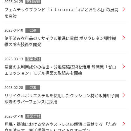
2023-04-25
衣料繊維
フェムテックブランド「ｉｔｏｏｍｏｆ.(いとおもふ)」の展開
を開始
2023-04-10
CSR
使用済み衣料品のリサイクル推進に貢献 ポリウレタン弾性繊
維の除去技術を開発
2023-03-13
産業資材
茶葉の未利用成分の抽出・分離濃縮技術を活用 静岡発「ゼロ
エミッション」モデル構築の取組みを開始
2023-02-28
CSR
リサイクルポリエステルを使用したクッション材が阪神甲子園
球場のラバーフェンスに採用
2023-01-18
産業資材
睡眠・掃除における悩みやストレスの解消に貢献する 「ため
息を減らす」生活雑貨のＥＣサイトをオープン